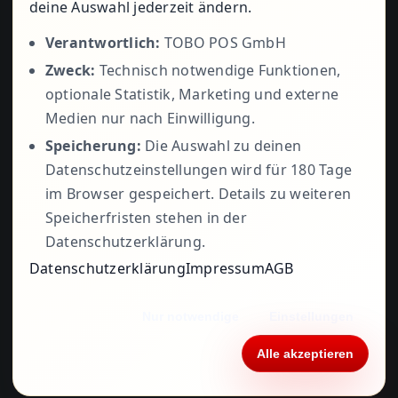
+49 5723
deine Auswahl jederzeit ändern.
Verantwortlich:
TOBO POS GmbH
Zweck:
Technisch notwendige Funktionen,
799979
optionale Statistik, Marketing und externe
Medien nur nach Einwilligung.
Speicherung:
Die Auswahl zu deinen
Datenschutzeinstellungen wird für 180 Tage
im Browser gespeichert. Details zu weiteren
Speicherfristen stehen in der
Datenschutzerklärung.
Datenschutzerklärung
Impressum
AGB
© 1995 - 2026• ©
TOBO POS
•
Impressum
•
Nur notwendige
Einstellungen
Datenschutzerklärung
•
AGB
• Alle Rechte
vorbehalten
Alle akzeptieren