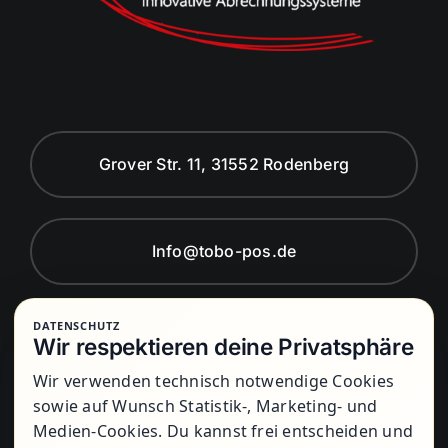
Grover Str. 11, 31552 Rodenberg
Info@tobo-pos.de
DATENSCHUTZ
Montag bis Freitag von 8:00 Uhr bis
Wir respektieren deine Privatsphäre
17:00 Uhr
Wir verwenden technisch notwendige Cookies
sowie auf Wunsch Statistik-, Marketing- und
Medien-Cookies. Du kannst frei entscheiden und