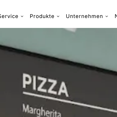
Service
Produkte
Unternehmen