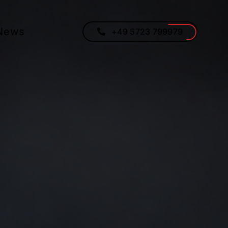
News
+49 5723 799979