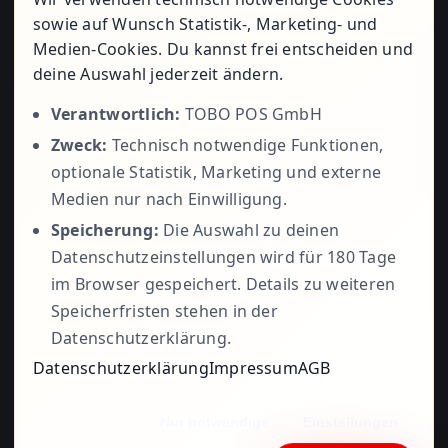
sowie auf Wunsch Statistik-, Marketing- und
Medien-Cookies. Du kannst frei entscheiden und
+49 5723
deine Auswahl jederzeit ändern.
Verantwortlich:
TOBO POS GmbH
Zweck:
Technisch notwendige Funktionen,
799979
optionale Statistik, Marketing und externe
Medien nur nach Einwilligung.
Speicherung:
Die Auswahl zu deinen
Datenschutzeinstellungen wird für 180 Tage
im Browser gespeichert. Details zu weiteren
Speicherfristen stehen in der
Datenschutzerklärung.
Datenschutzerklärung
Impressum
AGB
© 1995 - 2026• ©
TOBO POS
•
Impressum
•
Nur notwendige
Einstellungen
Datenschutzerklärung
•
AGB
• Alle Rechte