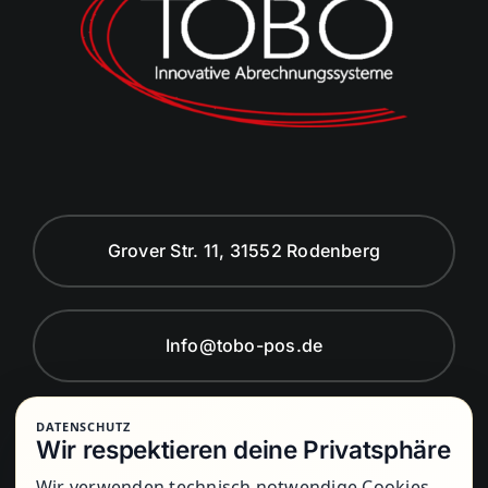
Grover Str. 11, 31552 Rodenberg
Info@tobo-pos.de
DATENSCHUTZ
Montag bis Freitag von 8:00 Uhr bis
Wir respektieren deine Privatsphäre
17:00 Uhr
Wir verwenden technisch notwendige Cookies