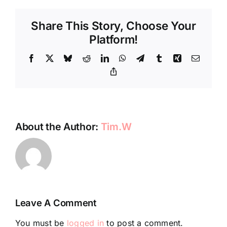
Share This Story, Choose Your
Platform!
Facebook
X
Bluesky
Reddit
LinkedIn
WhatsApp
Telegram
Tumblr
Xing
Email
Copy
Link
About the Author:
Tim.W
Leave A Comment
You must be
logged in
to post a comment.