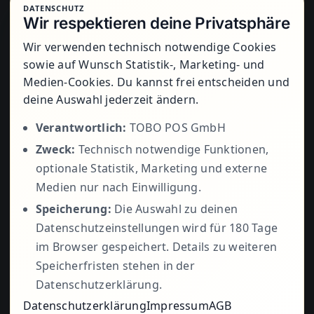
DATENSCHUTZ
Montag bis Freitag von 8:00 Uhr bis
Wir respektieren deine Privatsphäre
17:00 Uhr
Wir verwenden technisch notwendige Cookies
sowie auf Wunsch Statistik-, Marketing- und
Medien-Cookies. Du kannst frei entscheiden und
+49 5723
deine Auswahl jederzeit ändern.
Verantwortlich:
TOBO POS GmbH
Zweck:
Technisch notwendige Funktionen,
799979
optionale Statistik, Marketing und externe
Medien nur nach Einwilligung.
Speicherung:
Die Auswahl zu deinen
Datenschutzeinstellungen wird für 180 Tage
im Browser gespeichert. Details zu weiteren
Speicherfristen stehen in der
Datenschutzerklärung.
Datenschutzerklärung
Impressum
AGB