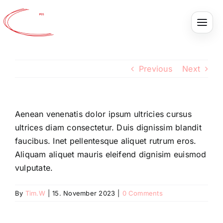
How
Skip
to
content
do
I
Previous
Next
protect
Aenean venenatis dolor ipsum ultricies cursus
my
ultrices diam consectetur. Duis dignissim blandit
faucibus. Inet pellentesque aliquet rutrum eros.
Aliquam aliquet mauris eleifend dignisim euismod
intellectual
vulputate.
property?
By
Tim.W
|
15. November 2023
|
0 Comments