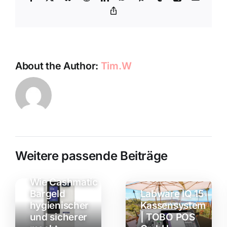
Copy
Link
About the Author:
Tim.W
Weitere passende Beiträge
Automatisierte
Geldschublade:
Wie Cashmatic
Bargeld
Labware IQ 15
hygienischer
Kassensystem
und sicherer
| TOBO POS