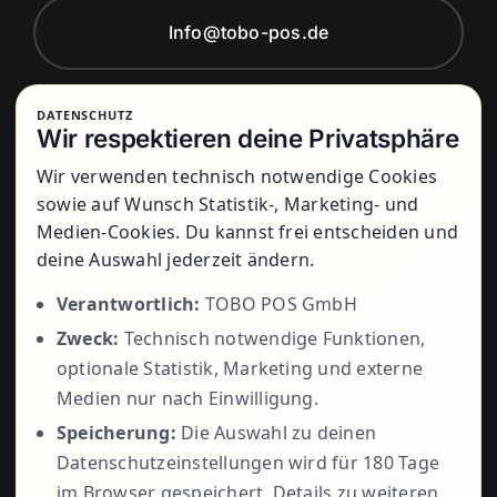
Info@tobo-pos.de
DATENSCHUTZ
Montag bis Freitag von 8:00 Uhr bis
Wir respektieren deine Privatsphäre
17:00 Uhr
Wir verwenden technisch notwendige Cookies
sowie auf Wunsch Statistik-, Marketing- und
Medien-Cookies. Du kannst frei entscheiden und
+49 5723
deine Auswahl jederzeit ändern.
Verantwortlich:
TOBO POS GmbH
Zweck:
Technisch notwendige Funktionen,
799979
optionale Statistik, Marketing und externe
Medien nur nach Einwilligung.
Speicherung:
Die Auswahl zu deinen
Datenschutzeinstellungen wird für 180 Tage
im Browser gespeichert. Details zu weiteren