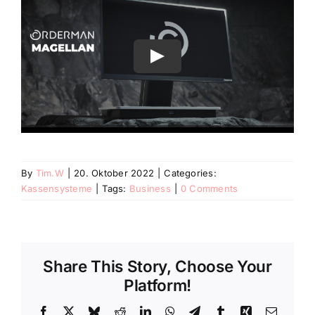
By
Tim.W
|
20. Oktober 2022
|
Categories:
Kassensysteme
|
Tags:
Business
|
0 Comments
Share This Story, Choose Your
Platform!
Facebook
X
Bluesky
Reddit
LinkedIn
WhatsApp
Telegram
Tumblr
Xing
Email