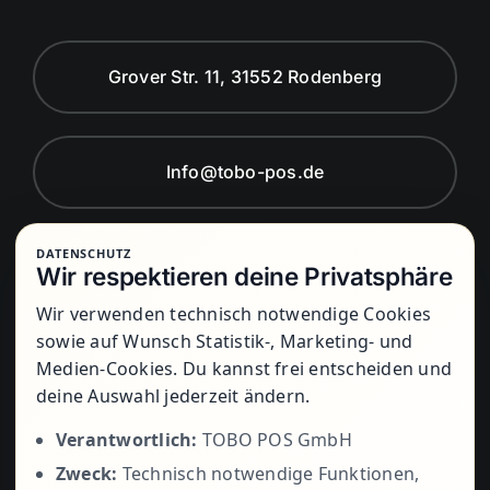
Grover Str. 11, 31552 Rodenberg
Info@tobo-pos.de
DATENSCHUTZ
Montag bis Freitag von 8:00 Uhr bis
Wir respektieren deine Privatsphäre
17:00 Uhr
Wir verwenden technisch notwendige Cookies
sowie auf Wunsch Statistik-, Marketing- und
Medien-Cookies. Du kannst frei entscheiden und
+49 5723
deine Auswahl jederzeit ändern.
Verantwortlich:
TOBO POS GmbH
Zweck:
Technisch notwendige Funktionen,