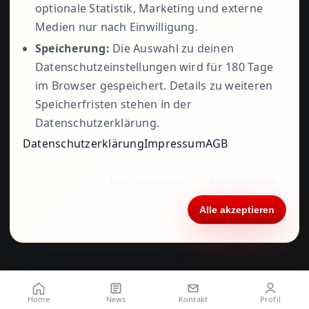
799979
optionale Statistik, Marketing und externe
Medien nur nach Einwilligung.
Speicherung:
Die Auswahl zu deinen
Datenschutzeinstellungen wird für 180 Tage
im Browser gespeichert. Details zu weiteren
Speicherfristen stehen in der
Datenschutzerklärung.
Datenschutzerklärung
Impressum
AGB
© 1995 - 2026• ©
TOBO POS
•
Impressum
•
Nur notwendige
Einstellungen
Datenschutzerklärung
•
AGB
• Alle Rechte
vorbehalten
Alle akzeptieren
Home
News
Kontakt
Profil