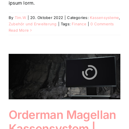
ipsum lorm.
By
Tim.W
|
20. Oktober 2022
|
Categories:
Kassensysteme
,
Zubehör und Erweiterung
|
Tags:
Finance
|
0 Comments
Read More
Orderman Magellan
Kassensystem |