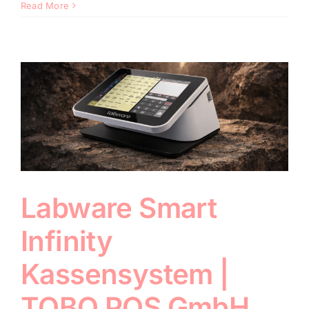
Read More
Labware Smart
Infinity
Kassensystem |
TOBO POS GmbH