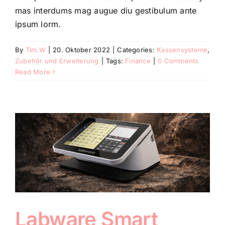
mas interdums mag augue diu gestibulum ante
ipsum lorm.
By
Tim.W
|
20. Oktober 2022
|
Categories:
Kassensysteme
,
Zubehör und Erweiterung
|
Tags:
Finance
|
0 Comments
Read More
Labware Smart