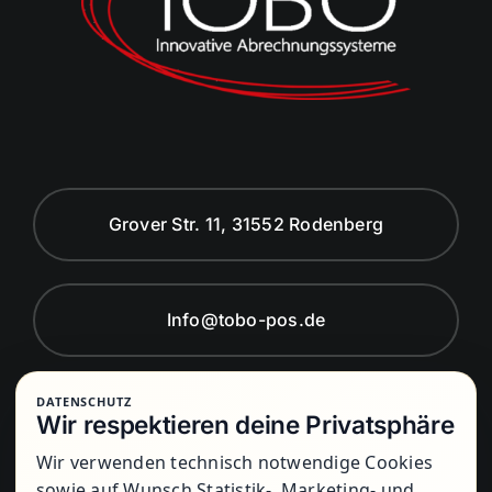
Grover Str. 11, 31552 Rodenberg
Info@tobo-pos.de
DATENSCHUTZ
Montag bis Freitag von 8:00 Uhr bis
Wir respektieren deine Privatsphäre
17:00 Uhr
Wir verwenden technisch notwendige Cookies
sowie auf Wunsch Statistik-, Marketing- und