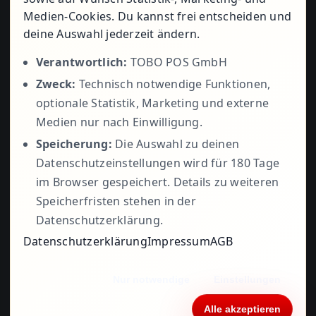
Medien-Cookies. Du kannst frei entscheiden und
+49 5723
deine Auswahl jederzeit ändern.
Verantwortlich:
TOBO POS GmbH
Zweck:
Technisch notwendige Funktionen,
799979
optionale Statistik, Marketing und externe
Medien nur nach Einwilligung.
Speicherung:
Die Auswahl zu deinen
Datenschutzeinstellungen wird für 180 Tage
im Browser gespeichert. Details zu weiteren
Speicherfristen stehen in der
Datenschutzerklärung.
Datenschutzerklärung
Impressum
AGB
© 1995 - 2026• ©
TOBO POS
•
Impressum
•
Nur notwendige
Einstellungen
Datenschutzerklärung
•
AGB
• Alle Rechte
vorbehalten
Alle akzeptieren