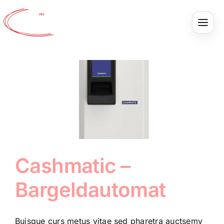
Skip
to
content
Cashmatic –
Bargeldautomat
Buisque curs metus vitae sed pharetra auctsemy